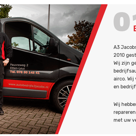
A3 Jacobs
2010 gest
Wij zijn 
bedrijfsa
airco. Wi
en bedrij
Wij hebbe
repareren
met uw ve